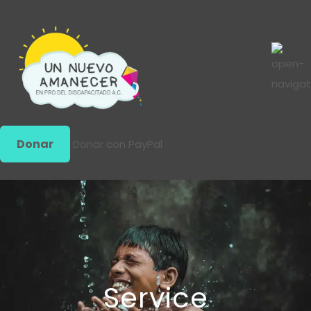
Donar
Donar con PayPal
Service