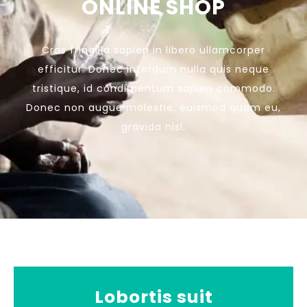
ONLINE SHOP
Cras fringilla sapien in libero ullamcorper
efficitur. Donec interdum nulla quis neque
tristique, id condimentum sapien commodo.
Donec non augue molestie, euismod quam eu,
gravida nisl.
Lobortis suit