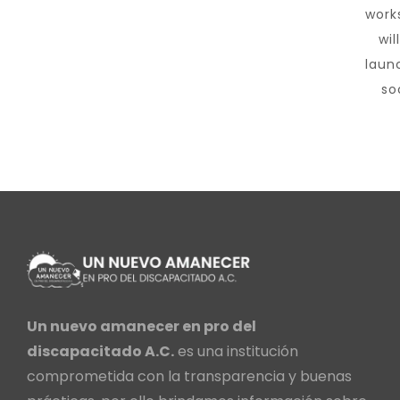
work
wil
laun
so
Un nuevo amanecer en pro del
discapacitado A.C.
es una institución
comprometida con la transparencia y buenas