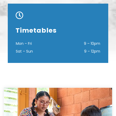
Timetables
Mon – Fri
9 – 10pm
Sat – Sun
9 – 12pm