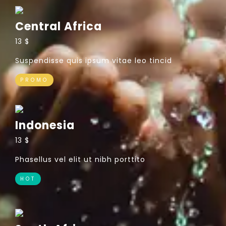
Central Africa
13 $
Suspendisse quis ipsum vitae leo tincid
PROMO
Indonesia
13 $
Phasellus vel elit ut nibh porttito
HOT