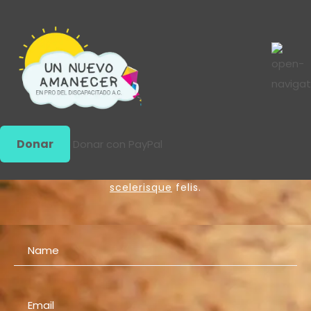
Get in Touch
Donar
Donar con PayPal
Lorem ipsum dolor sit amet, consectetur
adipiscing elit. Nulla non nunc eros.
Suspendisse
scelerisque
felis.