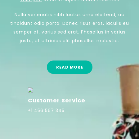
Nulla venenatis nibh luctus urna eleifend, ac
tincidunt odio porta. Donec risus eros, iaculis eu
semper et, varius sed erat. Phasellus in varius
justo, ut ultricies elit phasellus molestie.
READ MORE
Customer Service
+1 456 567 345