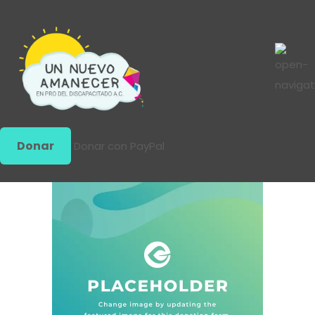
Donar
Donar con PayPal