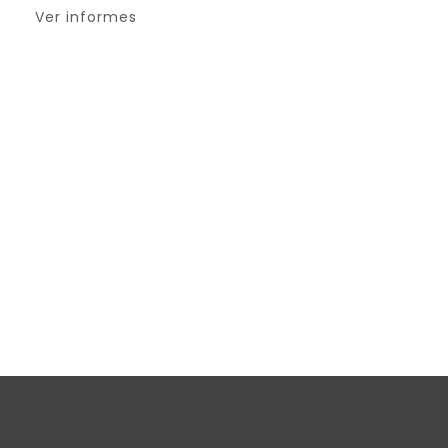
Ver informes
Dona ahora
Paypal