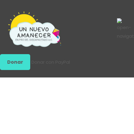
Donar
Donar con PayPal