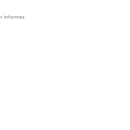
r informes
ar ahora
Paypal