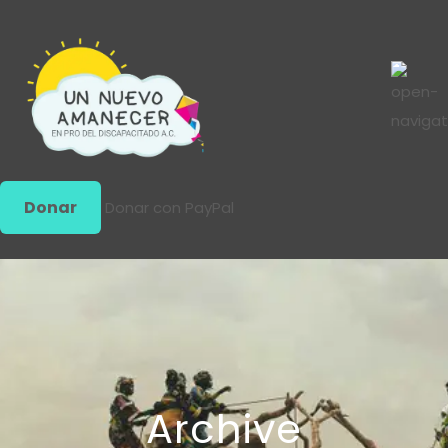
Donar
Donar con PayPal
Archive